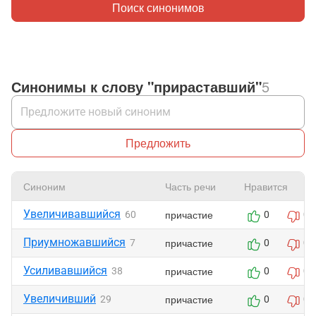
Поиск синонимов
Синонимы к слову "прираставший"
5
Предложить
Синоним
Часть речи
Нравится
Увеличивавшийся
причастие
60
0
0
Приумножавшийся
причастие
7
0
0
Усиливавшийся
причастие
38
0
0
Увеличивший
причастие
29
0
0