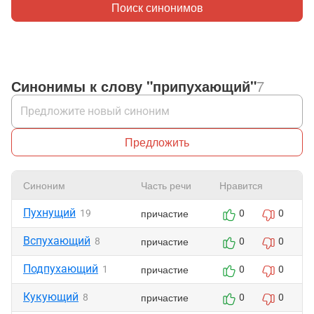
Поиск синонимов
Синонимы к слову "припухающий"
7
Предложить
Синоним
Часть речи
Нравится
Пухнущий
причастие
19
0
0
Вспухающий
причастие
8
0
0
Подпухающий
причастие
1
0
0
Кукующий
причастие
8
0
0