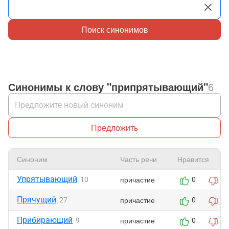
Поиск синонимов
Синонимы к слову "припрятывающий"
6
Предложить
Синоним
Часть речи
Нравится
Упрятывающий
причастие
10
0
0
Прячущий
причастие
27
0
0
Прибирающий
причастие
9
0
0