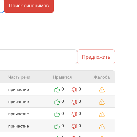
Поиск синонимов
Предложить
Часть речи
Нравится
Жалоба
причастие
0
0
причастие
0
0
причастие
0
0
причастие
0
0