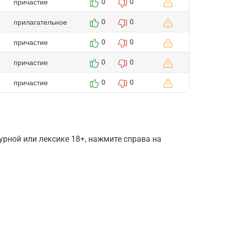
причастие
0
0
прилагательное
0
0
причастие
0
0
причастие
0
0
причастие
0
0
рной или лексике 18+, нажмите справа на