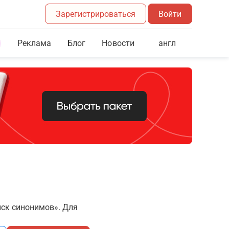
Зарегистрироваться
Войти
Реклама
Блог
англ
Новости
иск синонимов». Для