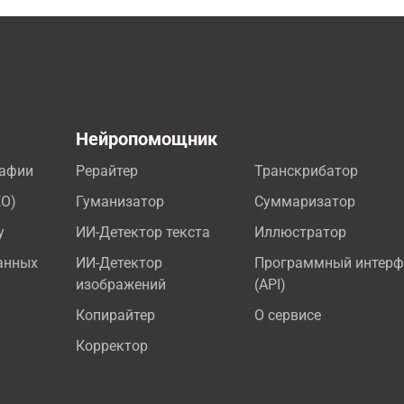
а
Нейропомощник
рафии
Рерайтер
Транскрибатор
EO)
Гуманизатор
Суммаризатор
у
ИИ-Детектор текста
Иллюстратор
анных
ИИ-Детектор
Программный интерф
изображений
(API)
Копирайтер
О сервисе
Корректор