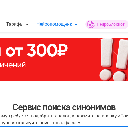
Тарифы
Нейропомощник
НейроБлокнот
Сервис поиска синонимов
рому требуется подобрать аналог, и нажмите на кнопку «По
рупп используйте поиск по алфавиту.