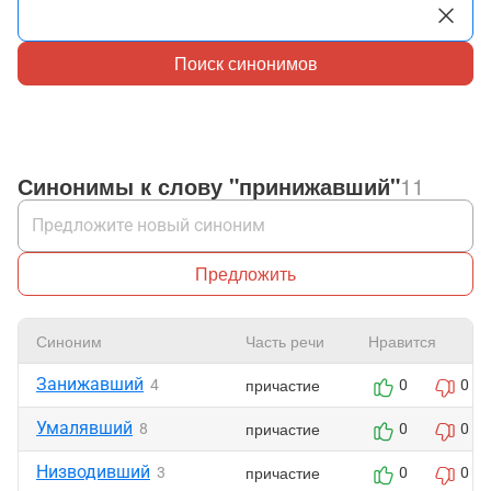
Поиск синонимов
Синонимы к слову "принижавший"
11
Предложить
Синоним
Часть речи
Нравится
Занижавший
причастие
4
0
0
Умалявший
причастие
8
0
0
Низводивший
причастие
3
0
0