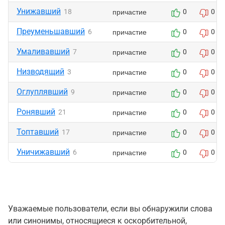
Унижавший
причастие
18
0
0
Преуменьшавший
причастие
6
0
0
Умаливавший
причастие
7
0
0
Низводящий
причастие
3
0
0
Оглуплявший
причастие
9
0
0
Ронявший
причастие
21
0
0
Топтавший
причастие
17
0
0
Уничижавший
причастие
6
0
0
Уважаемые пользователи, если вы обнаружили слова
или синонимы, относящиеся к оскорбительной,