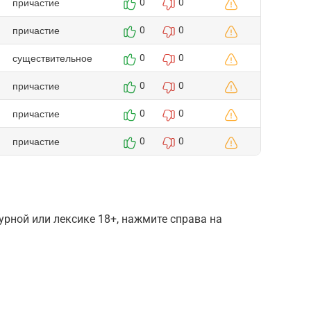
причастие
0
0
причастие
0
0
существительное
0
0
причастие
0
0
причастие
0
0
причастие
0
0
рной или лексике 18+, нажмите справа на