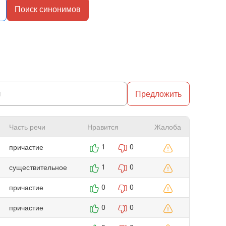
Поиск синонимов
Предложить
Часть речи
Нравится
Жалоба
причастие
1
0
существительное
1
0
причастие
0
0
причастие
0
0