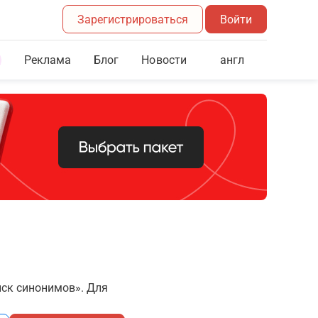
Зарегистрироваться
Войти
Реклама
Блог
англ
Новости
иск синонимов». Для