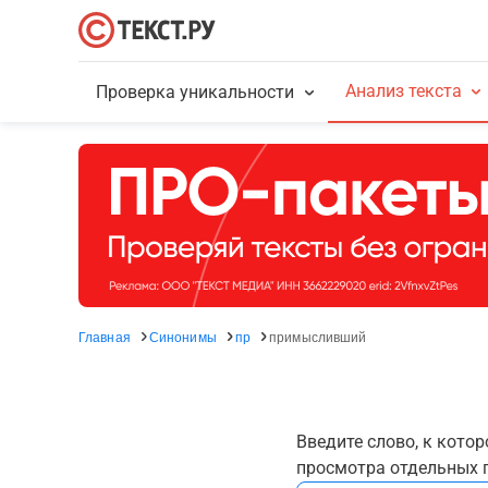
Анализ текста
Проверка уникальности
Главная
Синонимы
пр
примысливший
Введите слово, к кото
просмотра отдельных г