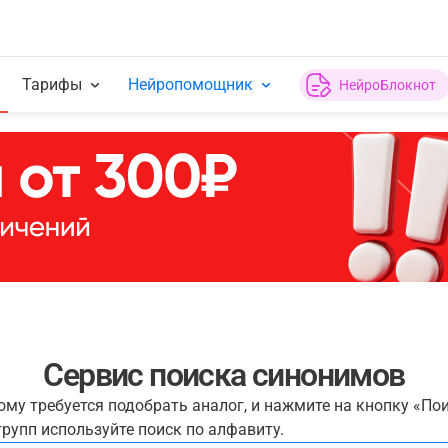
Тарифы
Нейропомощник
НейроБлокнот
Сервис поиска синонимов
рому требуется подобрать аналог, и нажмите на кнопку «По
рупп используйте поиск по алфавиту.