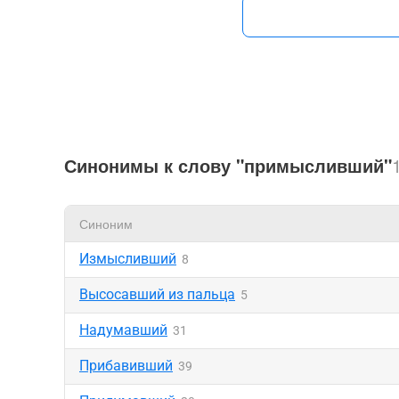
Синонимы к слову "примысливший"
Синоним
Измысливший
8
Высосавший из пальца
5
Надумавший
31
Прибавивший
39