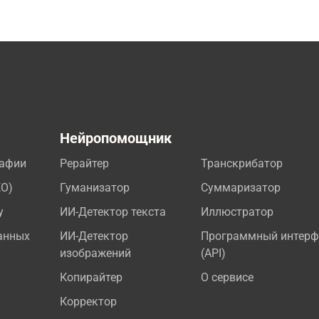
а
Нейропомощник
рафии
Рерайтер
Транскрибатор
EO)
Гуманизатор
Суммаризатор
у
ИИ-Детектор текста
Иллюстратор
анных
ИИ-Детектор
Программный интерф
изображений
(API)
Копирайтер
О сервисе
Корректор