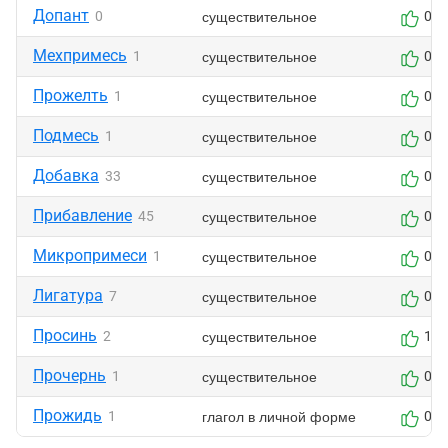
Допант
существительное
0
0
Мехпримесь
существительное
1
0
Прожелть
существительное
1
0
Подмесь
существительное
1
0
Добавка
существительное
33
0
Прибавление
существительное
45
0
Микропримеси
существительное
1
0
Лигатура
существительное
7
0
Просинь
существительное
2
1
Прочернь
существительное
1
0
Прожидь
глагол в личной форме
1
0