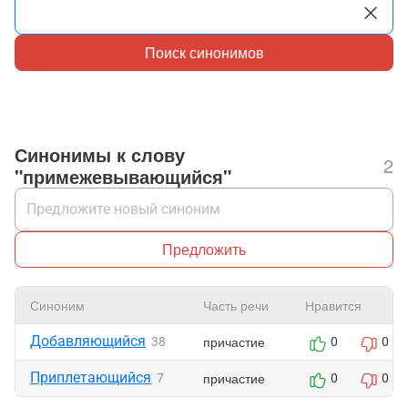
Поиск синонимов
Синонимы к слову
2
"примежевывающийся"
Предложить
Синоним
Часть речи
Нравится
Добавляющийся
причастие
38
0
0
Приплетающийся
причастие
7
0
0