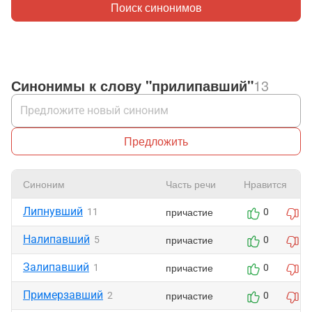
Поиск синонимов
Синонимы к слову "прилипавший"
13
Предложить
Синоним
Часть речи
Нравится
Липнувший
причастие
11
0
0
Налипавший
причастие
5
0
0
Залипавший
причастие
1
0
0
Примерзавший
причастие
2
0
0