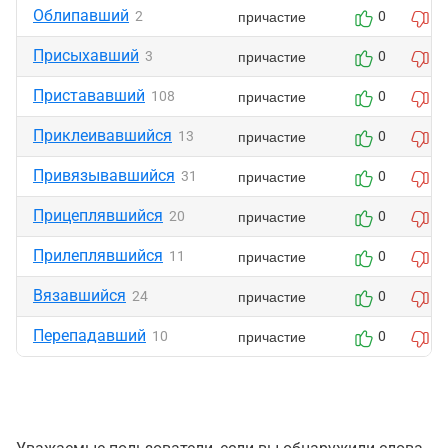
Облипавший
причастие
2
0
0
Присыхавший
причастие
3
0
0
Пристававший
причастие
108
0
0
Приклеивавшийся
причастие
13
0
0
Привязывавшийся
причастие
31
0
0
Прицеплявшийся
причастие
20
0
0
Прилеплявшийся
причастие
11
0
0
Вязавшийся
причастие
24
0
0
Перепадавший
причастие
10
0
0