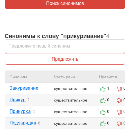
Поиск синонимов
Синонимы к слову "прикуривание"
4
Предложить
Синоним
Часть речи
Нравится
Закуривание
существительное
1
1
0
Прикур
существительное
2
0
0
Прикурка
существительное
2
0
0
Подзарядка
существительное
6
0
0