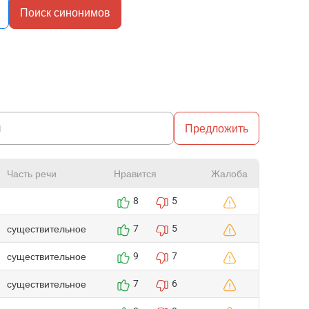
Поиск синонимов
Предложить
Часть речи
Нравится
Жалоба
8
5
существительное
7
5
существительное
9
7
существительное
7
6