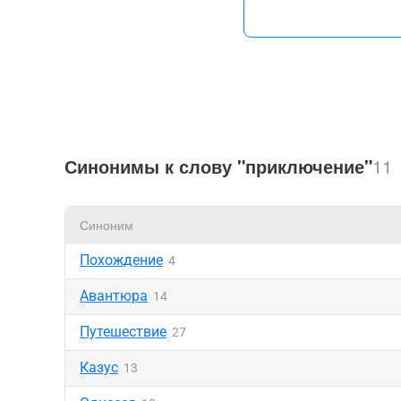
Синонимы к слову "приключение"
11
Синоним
Похождение
4
Авантюра
14
Путешествие
27
Казус
13