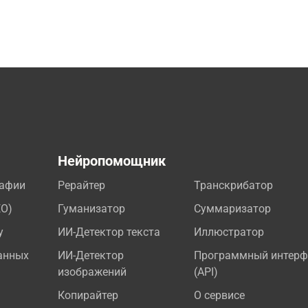
а
Нейропомощник
рафии
Рерайтер
Транскрибатор
EO)
Гуманизатор
Суммаризатор
у
ИИ-Детектор текста
Иллюстратор
анных
ИИ-Детектор
Программный интерф
изображений
(API)
Копирайтер
О сервисе