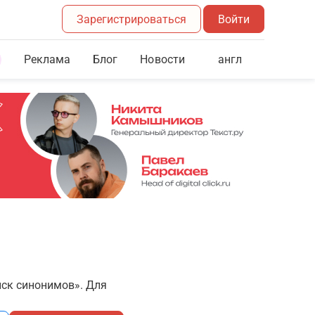
Зарегистрироваться
Войти
Реклама
Блог
англ
Новости
иск синонимов». Для