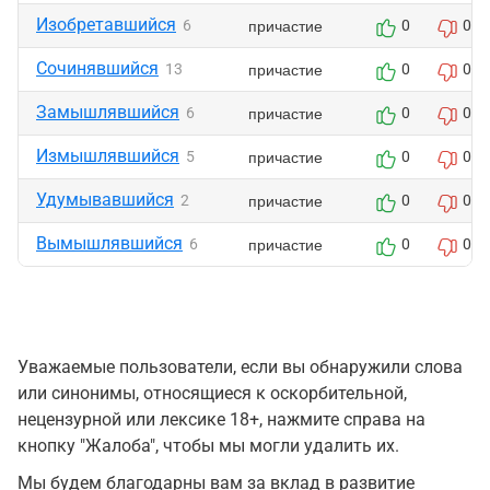
Изобретавшийся
причастие
6
0
0
Сочинявшийся
причастие
13
0
0
Замышлявшийся
причастие
6
0
0
Измышлявшийся
причастие
5
0
0
Удумывавшийся
причастие
2
0
0
Вымышлявшийся
причастие
6
0
0
Уважаемые пользователи, если вы обнаружили слова
или синонимы, относящиеся к оскорбительной,
нецензурной или лексике 18+, нажмите справа на
кнопку "Жалоба", чтобы мы могли удалить их.
Мы будем благодарны вам за вклад в развитие