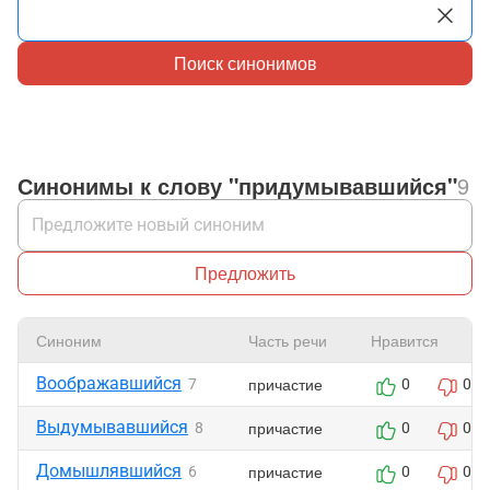
Поиск синонимов
Синонимы к слову "придумывавшийся"
9
Предложить
Синоним
Часть речи
Нравится
Воображавшийся
причастие
7
0
0
Выдумывавшийся
причастие
8
0
0
Домышлявшийся
причастие
6
0
0