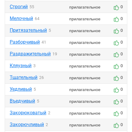
Строгий
прилагательное
55
0
Мелочный
прилагательное
64
0
Притязательный
прилагательное
5
0
Разборчивый
прилагательное
41
0
Раздражительный
прилагательное
19
0
Кляузный
прилагательное
3
0
Тщательный
прилагательное
26
0
Уедливый
прилагательное
5
0
Въедчивый
прилагательное
5
0
Закорюковатый
прилагательное
2
0
Закорючливый
прилагательное
2
0