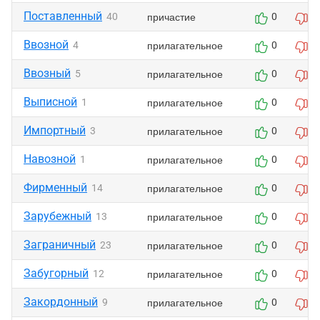
Поставленный
причастие
40
0
0
Ввозной
прилагательное
4
0
0
Ввозный
прилагательное
5
0
0
Выписной
прилагательное
1
0
0
Импортный
прилагательное
3
0
0
Навозной
прилагательное
1
0
0
Фирменный
прилагательное
14
0
0
Зарубежный
прилагательное
13
0
0
Заграничный
прилагательное
23
0
0
Забугорный
прилагательное
12
0
0
Закордонный
прилагательное
9
0
0