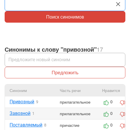
Поиск синонимов
Синонимы к слову "привозной"
17
Предложить
Синоним
Часть речи
Нравится
Привозный
прилагательное
9
0
0
Завозной
прилагательное
1
0
0
Поставляемый
причастие
8
0
0