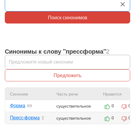
Поиск синонимов
Синонимы к слову "прессформа"
2
Предложить
Синоним
Часть речи
Нравится
Форма
существительное
69
0
0
Пресс-форма
существительное
2
0
0