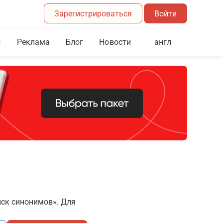
Зарегистрироваться
Войти
Реклама
Блог
англ
Новости
иск синонимов». Для