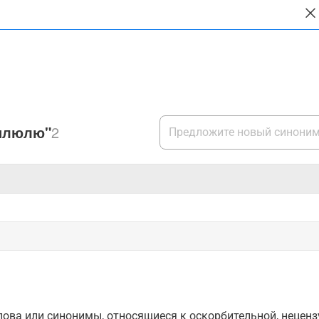
пилюлю"
2
ова или синонимы, относящиеся к оскорбительной, нецензу