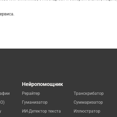
ервиса.
а
Нейропомощник
рафии
Рерайтер
Транскрибатор
EO)
Гуманизатор
Суммаризатор
у
ИИ-Детектор текста
Иллюстратор