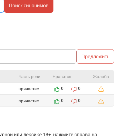
Поиск синонимов
Предложить
Часть речи
Нравится
Жалоба
причастие
0
0
причастие
0
0
рной или лексике 18+, нажмите справа на