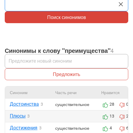
Поиск синонимов
Синонимы к слову "преимущества"
4
Предложить
Синоним
Часть речи
Нравится
Достоинства
существительное
3
28
0
Плюсы
3
13
2
Достижения
существительное
3
4
6