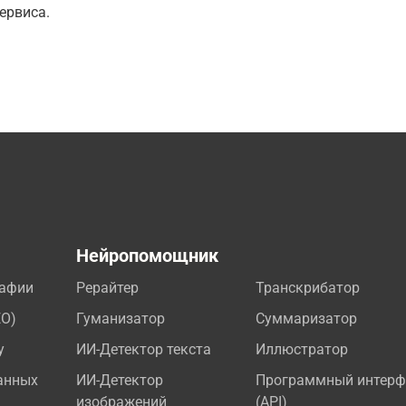
ервиса.
а
Нейропомощник
рафии
Рерайтер
Транскрибатор
EO)
Гуманизатор
Суммаризатор
у
ИИ-Детектор текста
Иллюстратор
анных
ИИ-Детектор
Программный интерф
изображений
(API)