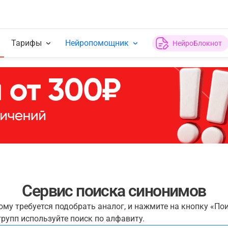
Тарифы
Нейропомощник
НейроБлокнот
Сервис поиска синонимов
рому требуется подобрать аналог, и нажмите на кнопку «По
рупп используйте поиск по алфавиту.