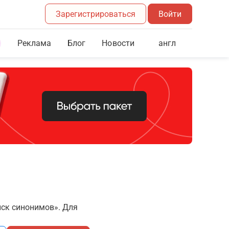
Зарегистрироваться
Войти
Реклама
Блог
англ
Новости
иск синонимов». Для