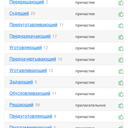
Предрешающий
причастие
2
0
Судящий
причастие
23
0
Предуготавливающий
причастие
11
0
Предназначающий
причастие
17
0
Уготовляющий
причастие
12
0
Предначертывающий
причастие
10
0
Уготавливающий
причастие
12
0
Задающий
причастие
5
0
Обусловливающий
причастие
11
0
Решающий
прилагательное
58
0
Предуготовляющий
причастие
8
0
Программирующий
причастие
3
0