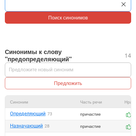
Поиск синонимов
Синонимы к слову
14
"предопределяющий"
Предложить
Синоним
Часть речи
Нрав
Определяющий
причастие
73
1
Назначающий
причастие
28
0