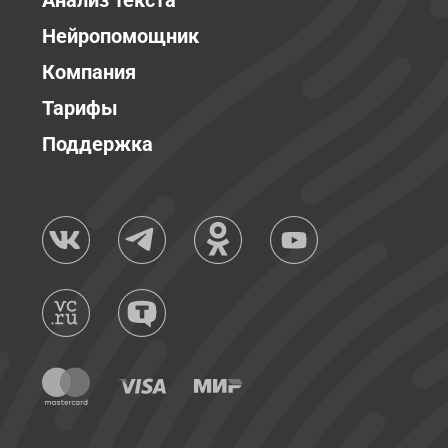
Анализ текста
Нейропомощник
Компания
Тарифы
Поддержка