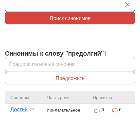
Поиск синонимов
Синонимы к слову "предолгий"
1
Предложить
Синоним
Часть речи
Нравится
Жа
Долгий
прилагательное
27
0
0