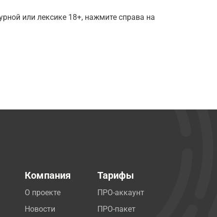
рной или лексике 18+, нажмите справа на
Компания
Тарифы
О проекте
ПРО-аккаунт
Новости
ПРО-пакет