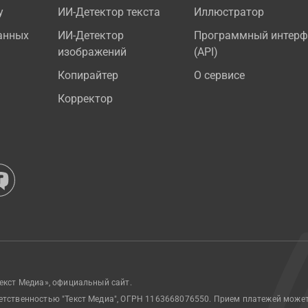
у
ИИ-Детектор текста
Иллюстратор
анных
ИИ-Детектор
Программный интерф
изображений
(API)
Копирайтер
О сервисе
Корректор
екст Медиа», официальный сайт.
етственностью "Текст Медиа", ОГРН 1163668076550. Прием платежей може