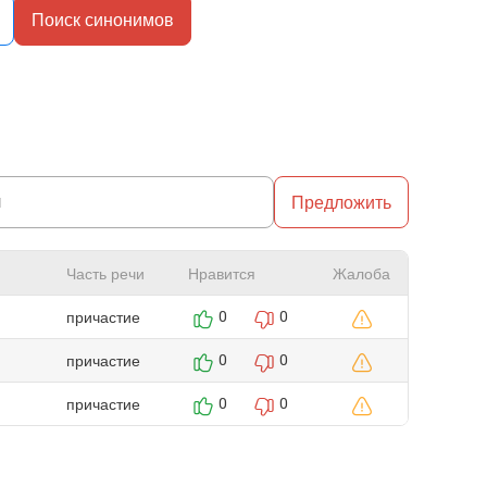
Поиск синонимов
Предложить
Часть речи
Нравится
Жалоба
причастие
0
0
причастие
0
0
причастие
0
0