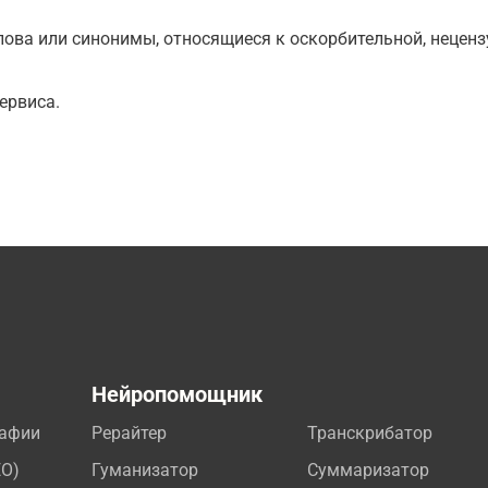
ова или синонимы, относящиеся к оскорбительной, нецензу
ервиса.
а
Нейропомощник
рафии
Рерайтер
Транскрибатор
EO)
Гуманизатор
Суммаризатор