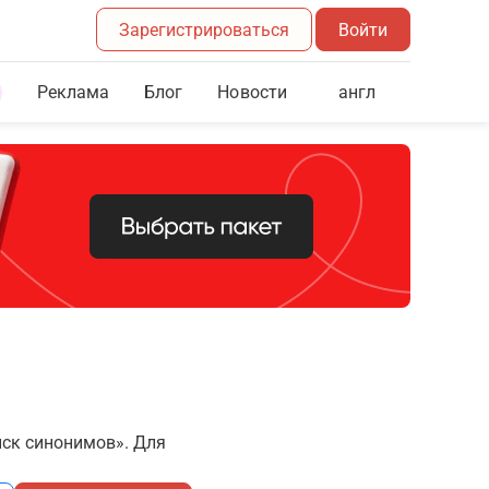
Зарегистрироваться
Войти
Реклама
Блог
англ
Новости
иск синонимов». Для