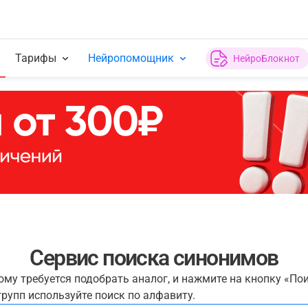
Тарифы
Нейропомощник
НейроБлокнот
Сервис поиска синонимов
рому требуется подобрать аналог, и нажмите на кнопку «По
рупп используйте поиск по алфавиту.