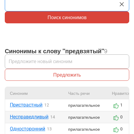
Поиск синонимов
Синонимы к слову "предвзятый"
9
Предложить
Синоним
Часть речи
Нравится
Пристрастный
прилагательное
12
1
Несправедливый
прилагательное
14
0
Односторонний
прилагательное
13
0