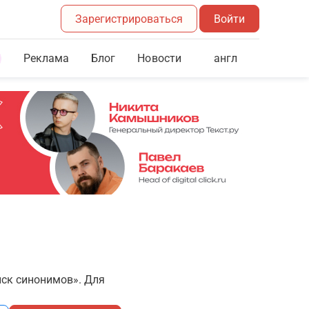
Зарегистрироваться
Войти
Реклама
Блог
англ
Новости
иск синонимов». Для