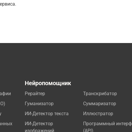
ервиса.
а
Нейропомощник
рафии
Рерайтер
Транскрибатор
EO)
Гуманизатор
Суммаризатор
у
ИИ-Детектор текста
Иллюстратор
анных
ИИ-Детектор
Программный интерф
изображений
(API)