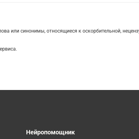
ова или синонимы, относящиеся к оскорбительной, нецензу
ервиса.
а
Нейропомощник