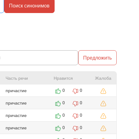
Поиск синонимов
Предложить
Часть речи
Нравится
Жалоба
причастие
0
0
причастие
0
0
причастие
0
0
причастие
0
0