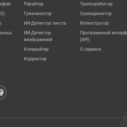
рафии
Рерайтер
Транскрибатор
EO)
Гуманизатор
Суммаризатор
у
ИИ-Детектор текста
Иллюстратор
анных
ИИ-Детектор
Программный интерф
изображений
(API)
Копирайтер
О сервисе
Корректор