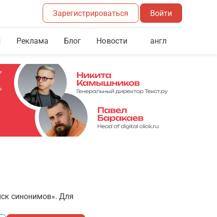
Зарегистрироваться
Войти
Реклама
Блог
англ
Новости
иск синонимов». Для