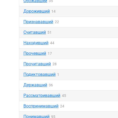
Обожавший
35
Дороживший
14
Признававший
22
Считавший
51
Находивший
44
Прочевший
17
Прочитавший
28
Подиктовавший
1
Державший
36
Рассматривавший
45
Воспринимавший
24
Понимавший
95