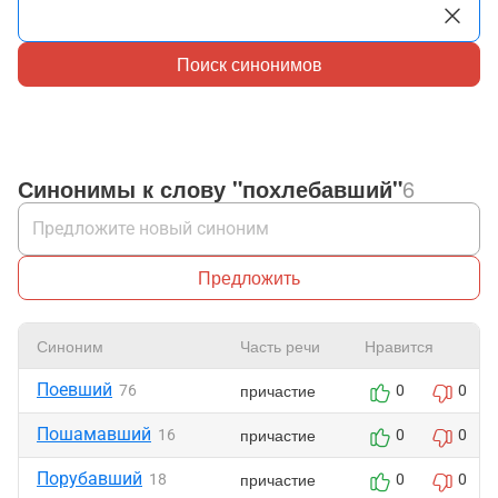
Поиск синонимов
Синонимы к слову "похлебавший"
6
Предложить
Синоним
Часть речи
Нравится
Поевший
причастие
76
0
0
Пошамавший
причастие
16
0
0
Порубавший
причастие
18
0
0