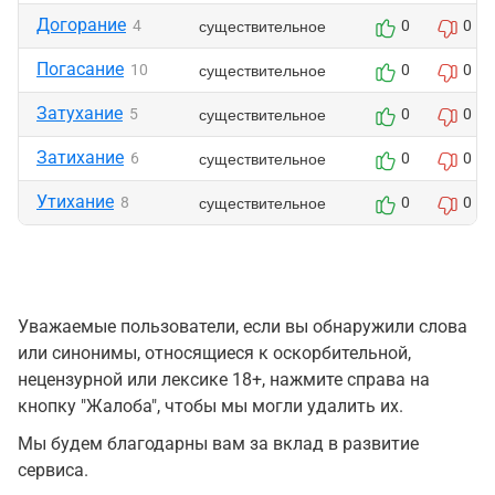
Догорание
существительное
4
0
0
Погасание
существительное
10
0
0
Затухание
существительное
5
0
0
Затихание
существительное
6
0
0
Утихание
существительное
8
0
0
Уважаемые пользователи, если вы обнаружили слова
или синонимы, относящиеся к оскорбительной,
нецензурной или лексике 18+, нажмите справа на
кнопку "Жалоба", чтобы мы могли удалить их.
Мы будем благодарны вам за вклад в развитие
сервиса.