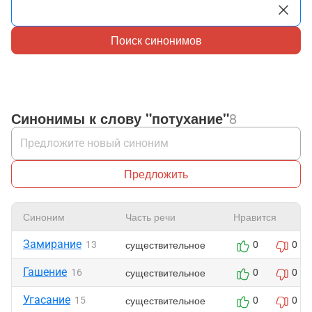
Поиск синонимов
Синонимы к слову "потухание"
8
Предложить
Синоним
Часть речи
Нравится
Замирание
существительное
13
0
0
Гашение
существительное
16
0
0
Угасание
существительное
15
0
0