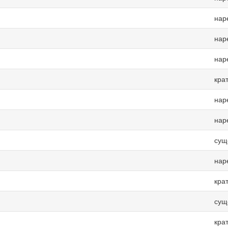
нар
нар
нар
кра
нар
нар
сущ
нар
кра
сущ
кра