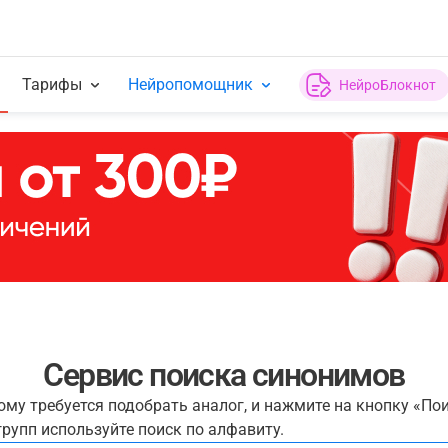
Тарифы
Нейропомощник
НейроБлокнот
Сервис поиска синонимов
рому требуется подобрать аналог, и нажмите на кнопку «По
рупп используйте поиск по алфавиту.