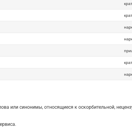
кра
кра
нар
нар
при
кра
нар
ова или синонимы, относящиеся к оскорбительной, нецензу
ервиса.