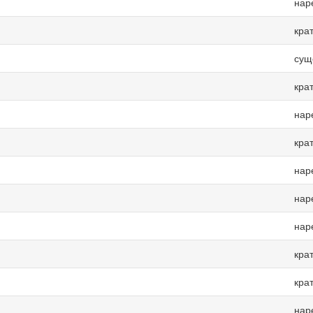
нар
кра
сущ
кра
нар
кра
нар
нар
нар
кра
кра
нар