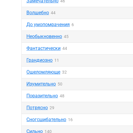
Замечательно
46
Волшебно
44
До умопомрачения
6
Необыкновенно
45
Фантастически
44
Грандиозно
11
Ошеломляюще
32
Изумительно
50
Поразительно
48
Потрясно
29
Сногсшибательно
16
Сильно
140