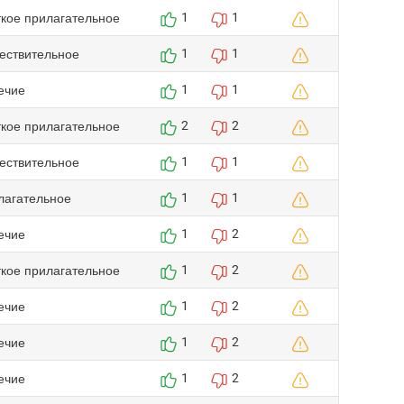
ткое прилагательное
1
1
ествительное
1
1
ечие
1
1
ткое прилагательное
2
2
ествительное
1
1
лагательное
1
1
ечие
1
2
ткое прилагательное
1
2
ечие
1
2
ечие
1
2
ечие
1
2