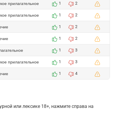
ткое прилагательное
1
2
ткое прилагательное
1
2
ечие
1
2
ечие
1
2
лагательное
1
3
ткое прилагательное
1
3
ечие
1
4
рной или лексике 18+, нажмите справа на