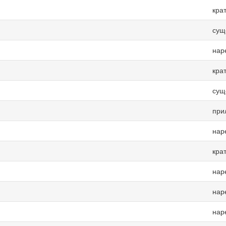
кра
сущ
нар
кра
сущ
при
нар
кра
нар
нар
нар