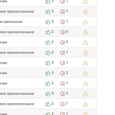
ечие
3
1
ткое прилагательное
3
1
ествительное
3
1
ткое прилагательное
2
0
ечие
2
0
ткое прилагательное
2
1
ечие
2
1
ечие
3
2
ечие
2
1
ткое прилагательное
3
2
ткое прилагательное
2
1
ечие
2
1