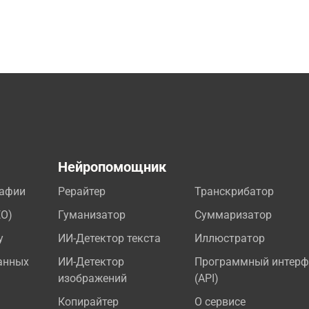
а
Нейропомощник
рафии
Рерайтер
Транскрибатор
EO)
Гуманизатор
Суммаризатор
у
ИИ-Детектор текста
Иллюстратор
анных
ИИ-Детектор
Программный интерф
изображений
(API)
Копирайтер
О сервисе