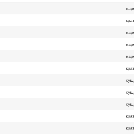
нар
кра
нар
нар
нар
кра
сущ
сущ
сущ
кра
кра