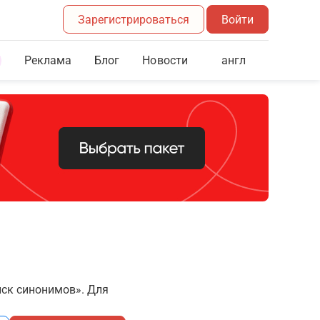
Зарегистрироваться
Войти
Реклама
Блог
англ
Новости
иск синонимов». Для