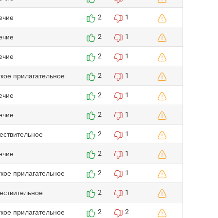
ечие
2
1
ечие
2
1
ечие
2
1
ткое прилагательное
2
1
ечие
2
1
ечие
2
1
ествительное
2
1
ечие
2
1
ткое прилагательное
2
1
ествительное
2
1
ткое прилагательное
2
2