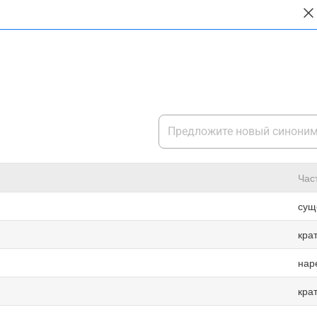
Час
сущ
кра
нар
кра