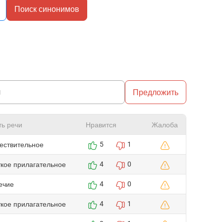
Поиск синонимов
Предложить
ть речи
Нравится
Жалоба
ествительное
5
1
ткое прилагательное
4
0
ечие
4
0
ткое прилагательное
4
1