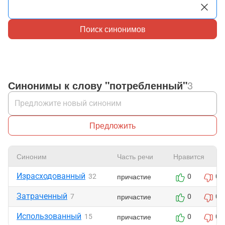
Поиск синонимов
Синонимы к слову "потребленный"
3
Предложить
Синоним
Часть речи
Нравится
Израсходованный
причастие
32
0
0
Затраченный
причастие
7
0
0
Использованный
причастие
15
0
0