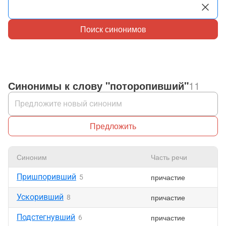
Поиск синонимов
Синонимы к слову "поторопивший"
11
Предложить
Синоним
Часть речи
Пришпоривший
причастие
5
Ускоривший
причастие
8
Подстегнувший
причастие
6