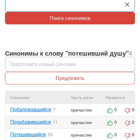
Поиск синонимов
Синонимы к слову "потешивший душу"
4
Предложить
Синоним
Часть речи
Нравится
Побаловавшийся
причастие
7
0
0
Позабавившийся
причастие
11
0
0
Потешившийся
причастие
33
0
0