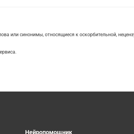
ова или синонимы, относящиеся к оскорбительной, нецензу
ервиса.
а
Нейропомощник