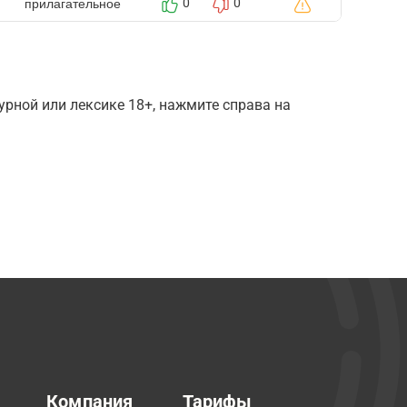
прилагательное
0
0
рной или лексике 18+, нажмите справа на
Компания
Тарифы