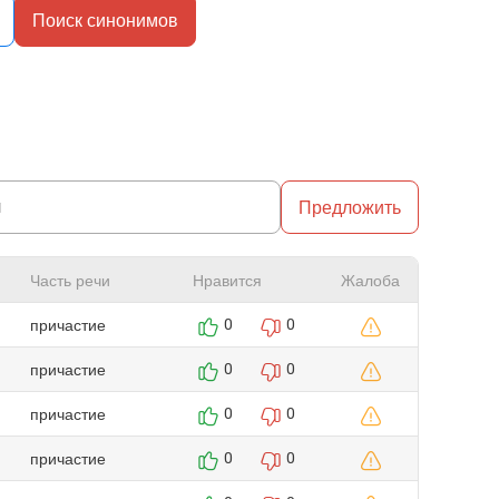
Поиск синонимов
Предложить
Часть речи
Нравится
Жалоба
причастие
0
0
причастие
0
0
причастие
0
0
причастие
0
0