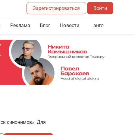
Зарегистрироваться
Войти
Реклама
Блог
англ
Новости
иск синонимов». Для