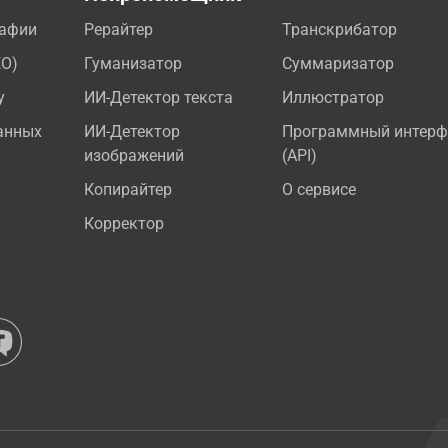
рафии
Рерайтер
Транскрибатор
EO)
Гуманизатор
Суммаризатор
у
ИИ-Детектор текста
Иллюстратор
анных
ИИ-Детектор
Программный интерф
изображений
(API)
Копирайтер
О сервисе
Корректор