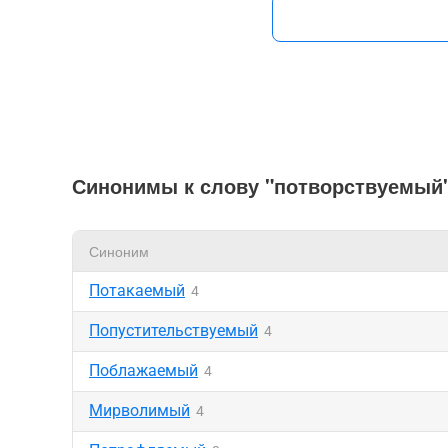
Синонимы к слову "потворствуемый
Синоним
Потакаемый
4
Попустительствуемый
4
Поблажаемый
4
Мирволимый
4