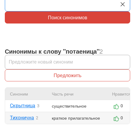
Поиск синонимов
Синонимы к слову "потаеница"
2
Предложить
Синоним
Часть речи
Нравится
Скрытница
существительное
3
0
Тихонична
краткое прилагательное
2
0