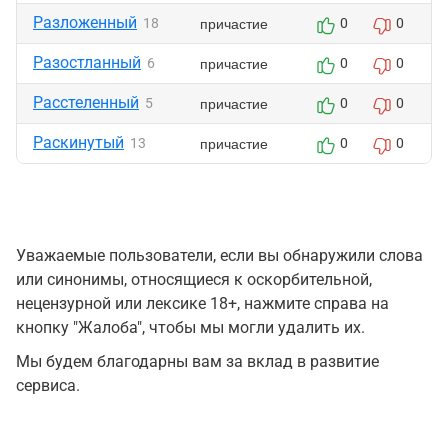
Разложенный
причастие
18
0
0
Разостланный
причастие
6
0
0
Расстеленный
причастие
5
0
0
Раскинутый
причастие
13
0
0
Уважаемые пользователи, если вы обнаружили слова
или синонимы, относящиеся к оскорбительной,
нецензурной или лексике 18+, нажмите справа на
кнопку "Жалоба", чтобы мы могли удалить их.
Мы будем благодарны вам за вклад в развитие
сервиса.