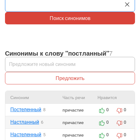
Поиск синонимов
Синонимы к слову "постланный"
7
Предложить
Синоним
Часть речи
Нравится
Постеленный
причастие
8
0
0
Настланный
причастие
6
0
0
Настеленный
причастие
5
0
0