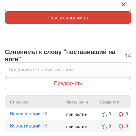
Поиск синонимов
Синонимы к слову "поставивший на
14
ноги"
Предложить
Синоним
Часть речи
Нравится
Взлелеявший
причастие
18
0
0
Взрастивший
причастие
15
0
0