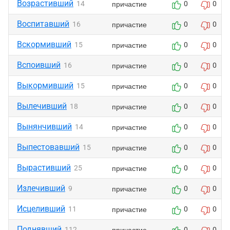
Возрастивший
причастие
14
0
0
Воспитавший
причастие
16
0
0
Вскормивший
причастие
15
0
0
Вспоивший
причастие
16
0
0
Выкормивший
причастие
15
0
0
Вылечивший
причастие
18
0
0
Вынянчивший
причастие
14
0
0
Выпестовавший
причастие
15
0
0
Вырастивший
причастие
25
0
0
Излечивший
причастие
9
0
0
Исцеливший
причастие
11
0
0
Поднявший
причастие
112
0
0