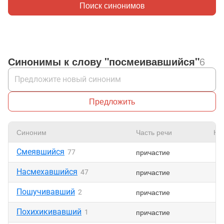
Поиск синонимов
Синонимы к слову "посмеивавшийся"
6
Предложить
Синоним
Часть речи
Нр
Смеявшийся
причастие
77
Насмехавшийся
причастие
47
Пошучивавший
причастие
2
Похихикивавший
причастие
1