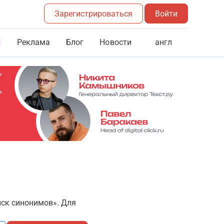
Зарегистрироваться
Войти
Реклама
Блог
англ
Новости
иск синонимов». Для