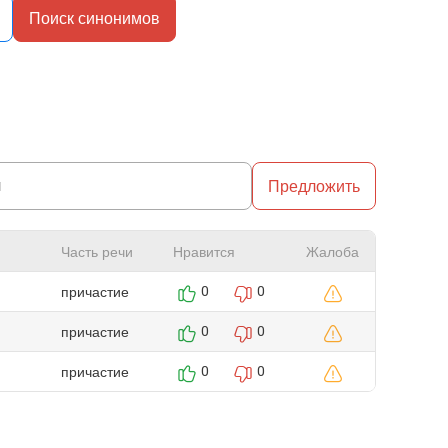
Поиск синонимов
Предложить
Часть речи
Нравится
Жалоба
причастие
0
0
причастие
0
0
причастие
0
0