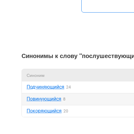
Синонимы к слову "послушествующ
Синоним
Подчиняющийся
24
Повинующийся
8
Покоряющийся
20