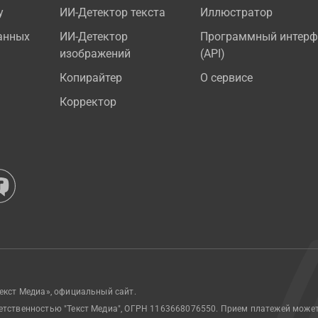
у
ИИ-Детектор текста
Иллюстратор
анных
ИИ-Детектор
Программный интерф
изображений
(API)
Копирайтер
О сервисе
Корректор
екст Медиа», официальный сайт.
етственностью "Текст Медиа", ОГРН 1163668076550. Прием платежей може