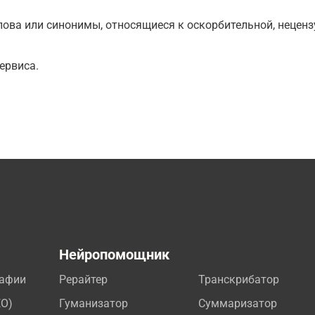
ова или синонимы, относящиеся к оскорбительной, нецензу
ервиса.
а
Нейропомощник
рафии
Рерайтер
Транскрибатор
EO)
Гуманизатор
Суммаризатор