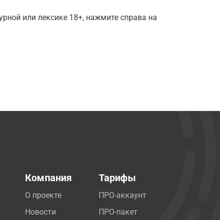
рной или лексике 18+, нажмите справа на
Компания
Тарифы
О проекте
ПРО-аккаунт
Новости
ПРО-пакет