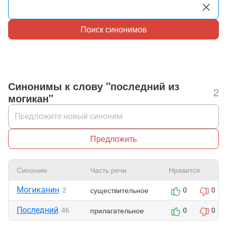
Поиск синонимов
Синонимы к слову "последний из
2
могикан"
Предложить
Синоним
Часть речи
Нравится
Могиканин
существительное
2
0
0
Последний
прилагательное
46
0
0