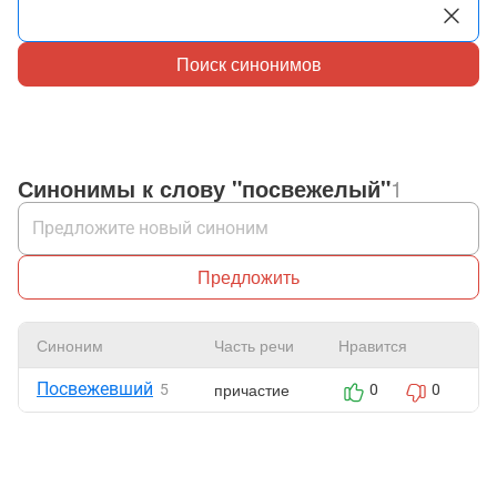
Поиск синонимов
Синонимы к слову "посвежелый"
1
Предложить
Синоним
Часть речи
Нравится
Ж
Посвежевший
причастие
5
0
0