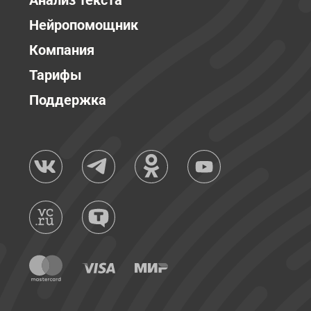
Анализ текста
Нейропомощник
Компания
Тарифы
Поддержка