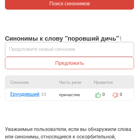
Поиск синонимов
Синонимы к слову "поровший дичь"
1
Предложить
Синоним
Часть речи
Нравится
Ж
Ерундивший
причастие
23
0
0
Уважаемые пользователи, если вы обнаружили слова
или синонимы, относящиеся к оскорбительной,