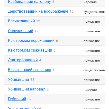
Разбивавший наголову
наречие
8
Действовавший на воображение
существительн
10
Впечатлявший
причастие
12
Ослеплявший
причастие
12
Как громом поражавший
причастие
6
Как громом сражавший
причастие
6
Эпатировавший
причастие
4
Вызывавший сенсацию
существительн
1
Убивавший
причастие
83
Убивавший наповал
наречие
2
Губивший
причастие
37
Уничтожавший
причастие
96