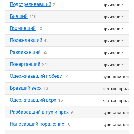
Подстреливавший
причастие
2
Бивший
причастие
110
Громивший
причастие
30
Побеждавший
причастие
43
Разбивавший
причастие
55
Повергавший
причастие
24
Одерживавший победу
существительн
14
Бравший верх
краткое прилаг
13
Одерживавший верх
краткое прилаг
16
Разбивавший в пух и прах
существительн
9
Наносивший поражение
существительн
10