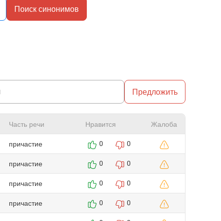
Поиск синонимов
Предложить
Часть речи
Нравится
Жалоба
причастие
0
0
причастие
0
0
причастие
0
0
причастие
0
0