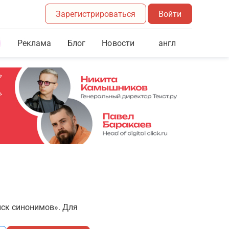
Зарегистрироваться
Войти
Реклама
Блог
англ
Новости
иск синонимов». Для