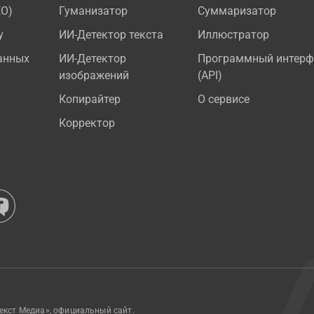
EO)
Гуманизатор
Суммаризатор
у
ИИ-Детектор текста
Иллюстратор
анных
ИИ-Детектор
Программный интерф
изображений
(API)
Копирайтер
О сервисе
Корректор
екст Медиа», официальный сайт.