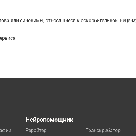
ова или синонимы, относящиеся к оскорбительной, нецензу
ервиса.
а
Нейропомощник
рафии
Рерайтер
Транскрибатор