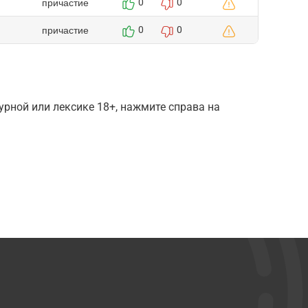
причастие
0
0
причастие
0
0
рной или лексике 18+, нажмите справа на