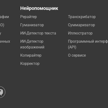
а
Нейропомощник
рафии
Рерайтер
Транскрибатор
EO)
Гуманизатор
Суммаризатор
у
ИИ-Детектор текста
Иллюстратор
анных
ИИ-Детектор
Программный интерф
изображений
(API)
Копирайтер
О сервисе
Корректор