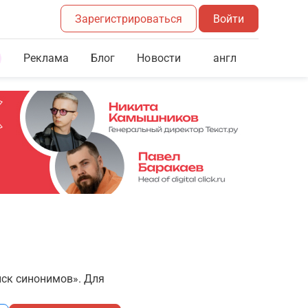
Зарегистрироваться
Войти
Реклама
Блог
англ
Новости
иск синонимов». Для