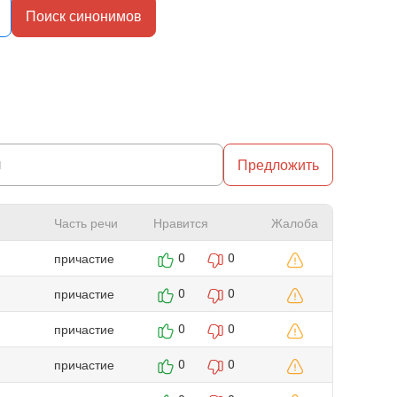
Поиск синонимов
Предложить
Часть речи
Нравится
Жалоба
причастие
0
0
причастие
0
0
причастие
0
0
причастие
0
0