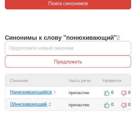
Поиск синонимов
Синонимы к слову "понюхивающий"
2
Предложить
Синоним
Часть речи
Нравится
Нанюхивающийся
причастие
1
0
0
Обнюхивающий
причастие
2
0
0