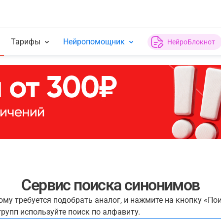
Тарифы
Нейропомощник
НейроБлокнот
Сервис поиска синонимов
рому требуется подобрать аналог, и нажмите на кнопку «По
рупп используйте поиск по алфавиту.