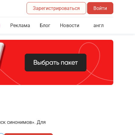
Зарегистрироваться
Войти
Реклама
Блог
англ
Новости
иск синонимов». Для