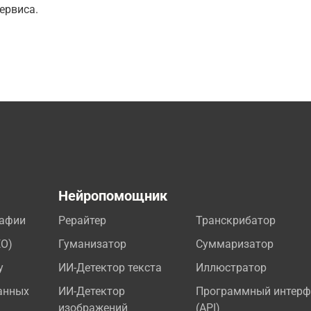
ервиса.
а
Нейропомощник
рафии
Рерайтер
Транскрибатор
EO)
Гуманизатор
Суммаризатор
у
ИИ-Детектор текста
Иллюстратор
анных
ИИ-Детектор
Программный интерф
изображений
(API)