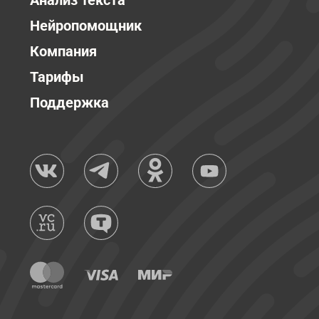
Анализ текста
Нейропомощник
Компания
Тарифы
Поддержка