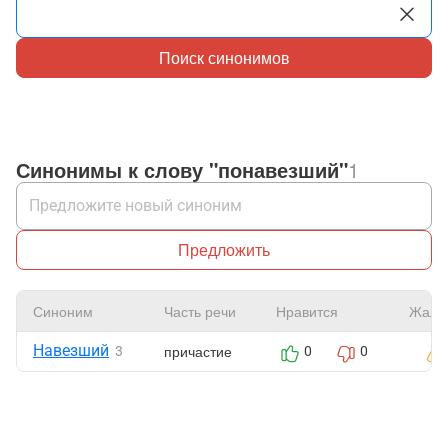
Поиск синонимов
Синонимы к слову "понавезший"
1
Предложить
Синоним
Часть речи
Нравится
Жало
Навезший
причастие
3
0
0