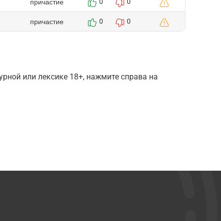
причастие
0
0
причастие
0
0
рной или лексике 18+, нажмите справа на