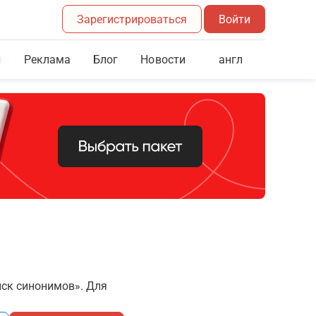
Зарегистрироваться
Войти
Реклама
Блог
англ
Новости
иск синонимов». Для