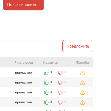
Поиск синонимов
Предложить
Часть речи
Нравится
Жалоба
причастие
0
0
причастие
0
0
причастие
0
0
причастие
0
0