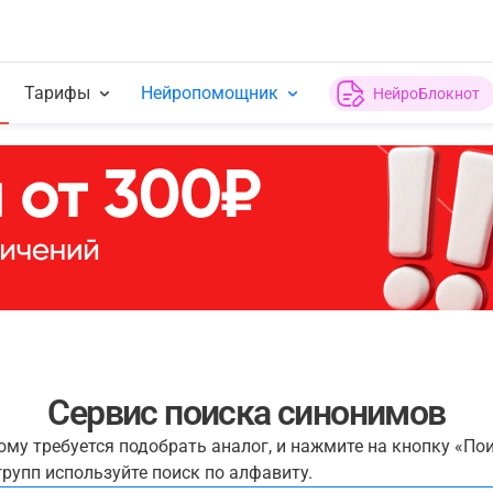
Тарифы
Нейропомощник
НейроБлокнот
Сервис поиска синонимов
рому требуется подобрать аналог, и нажмите на кнопку «По
рупп используйте поиск по алфавиту.