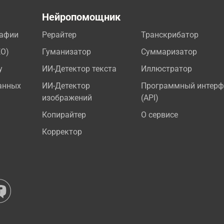
а
Нейропомощник
рафии
Рерайтер
Транскрибатор
EO)
Гуманизатор
Суммаризатор
у
ИИ-Детектор текста
Иллюстратор
анных
ИИ-Детектор
Программный интерф
изображений
(API)
Копирайтер
О сервисе
Корректор