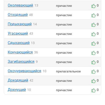
Околевающий
причастие
13
0
Отходящий
причастие
48
0
Подыхающий
причастие
14
0
Угасающий
причастие
43
0
Сдыхающий
причастие
13
0
Кончающийся
причастие
36
0
Загибающийся
причастие
9
0
Окочуривающийся
прилагательное
10
0
Доходящий
причастие
42
0
Дохнущий
причастие
10
0