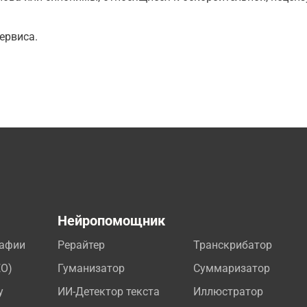
ервиса.
а
Нейропомощник
рафии
Рерайтер
Транскрибатор
EO)
Гуманизатор
Суммаризатор
у
ИИ-Детектор текста
Иллюстратор