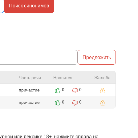
Поиск синонимов
Предложить
Часть речи
Нравится
Жалоба
причастие
0
0
причастие
0
0
рной или лексике 18+, нажмите справа на