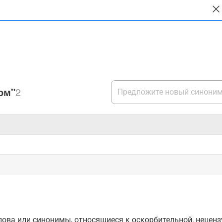
ом"
2
ова или синонимы, относящиеся к оскорбительной, нецензу