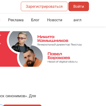
Зарегистрироваться
Войти
Реклама
Блог
англ
Новости
иск синонимов». Для