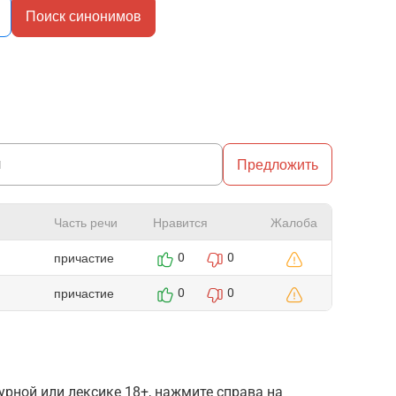
Поиск синонимов
Предложить
Часть речи
Нравится
Жалоба
причастие
0
0
причастие
0
0
рной или лексике 18+, нажмите справа на