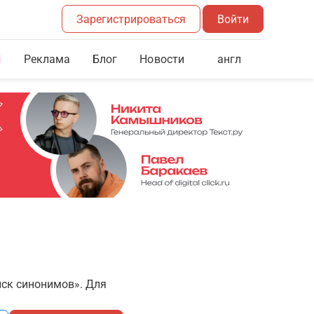
Зарегистрироваться
Войти
Реклама
Блог
англ
Новости
иск синонимов». Для