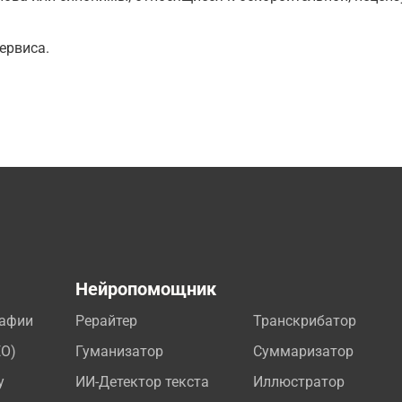
ервиса.
а
Нейропомощник
рафии
Рерайтер
Транскрибатор
EO)
Гуманизатор
Суммаризатор
у
ИИ-Детектор текста
Иллюстратор