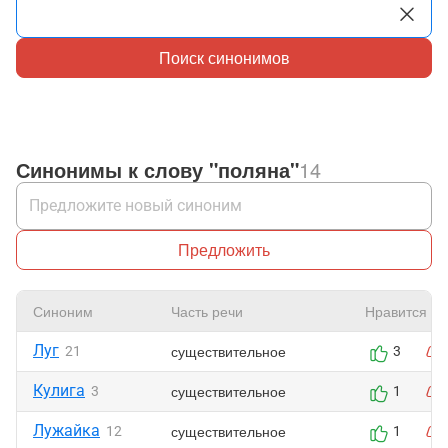
Поиск синонимов
Синонимы к слову "поляна"
14
Предложить
Синоним
Часть речи
Нравится
Луг
существительное
21
3
Кулига
существительное
3
1
Лужайка
существительное
12
1