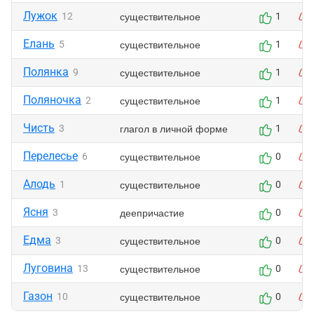
Лужок
существительное
12
1
Елань
существительное
5
1
Полянка
существительное
9
1
Поляночка
существительное
2
1
Чисть
глагол в личной форме
3
1
Перелесье
существительное
6
0
Алодь
существительное
1
0
Ясня
деепричастие
3
0
Едма
существительное
3
0
Луговина
существительное
13
0
Газон
существительное
10
0